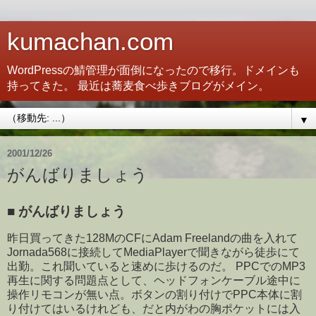
kumachan.com
WordPressの鯖管理が面倒になったので移行。ドメインも
持ってきた。 最近は蕎麦食べ歩きブログがメイン。
▼
2001/12/26
がんばりましょう
■
がんばりましょう
昨日買ってきた128MのCFにAdam Freelandの曲を入れて
Jornada568に接続してMediaPlayerで聞きながら徒歩にて
出勤。これ聞いていると速めに歩けるのだ。 PPCでのMP3
再生に関する問題点として、ヘッドフォンケーブル途中に
操作リモコンが無い点。ボタンの割り付けでPPC本体に割
り付けてはいるけれども、だと内がわの胸ポケットには入