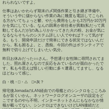
れられないですよ。
仕事はあいかわらず期末の〆関係作業と引き継ぎ準備中。
そういう中に儲からない作業の為に幾度も電話してこられ
る方がいてちょっと鬱。やたら費用をしかも3万円か10万円
かを気にしている。なんの因果か前任者が異動(私だって異
動してるんだが)の為ふりかかってきた火の粉。お金が気に
なるならそちらのシステム詳しい人でやれば？って気がす
る。もう、開発申請だけで簡単にできる状況ではないんだ
から。私も困るよ。と、愚痴。今回の件はボランティアで
無料で切り上げてしまいたい気分。
昨日お休みだった○○さん。予想通り女性陣に尋問されてま
した。照れ屋さんなので反応をみているのが面白かったで
す。私も今思えば怪しい行動に多々遭遇してますし、なる
ほどねって感じ。
白・桃・□・△ □=灰？
帰宅後JornadaのLAN経由での母艦とのシンクロをこころみ
るが旨くいかん。ネットワークログオンユーザの設定をど
こでするのやら不明。インターネットさんにもなかなか情
報が載ってない。シンクロはできないけどLAN接続だと