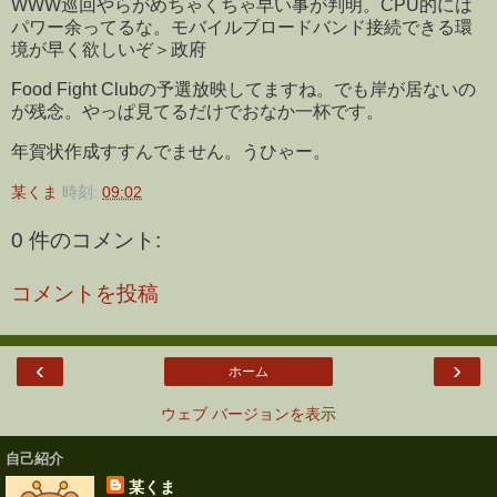
WWW巡回やらがめちゃくちゃ早い事が判明。CPU的には
パワー余ってるな。モバイルブロードバンド接続できる環
境が早く欲しいぞ＞政府
Food Fight Clubの予選放映してますね。でも岸が居ないの
が残念。やっぱ見てるだけでおなか一杯です。
年賀状作成すすんでません。うひゃー。
某くま
時刻:
09:02
0 件のコメント:
コメントを投稿
‹
›
ホーム
ウェブ バージョンを表示
自己紹介
某くま