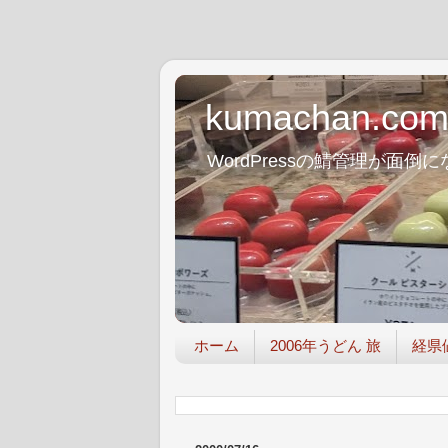
kumachan.co
WordPressの鯖管理が
ホーム
2006年うどん 旅
経県