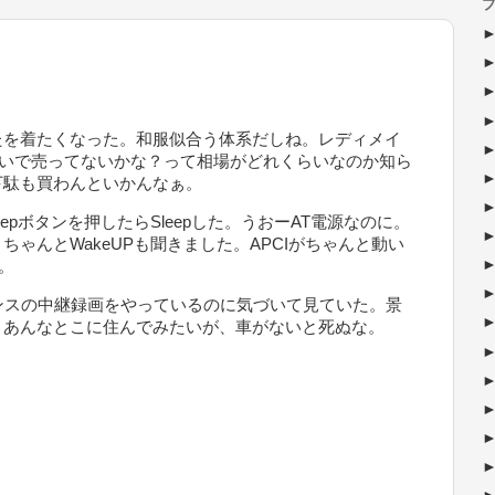
ブ
たを着たくなった。和服似合う体系だしね。レディメイ
くらいで売ってないかな？って相場がどれくらいなのか知ら
下駄も買わんといかんなぁ。
epボタンを押したらSleepした。うおーAT電源なのに。
ゃんとWakeUPも聞きました。APCIがちゃんと動い
o。
ンスの中継録画をやっているのに気づいて見ていた。景
。あんなとこに住んでみたいが、車がないと死ぬな。