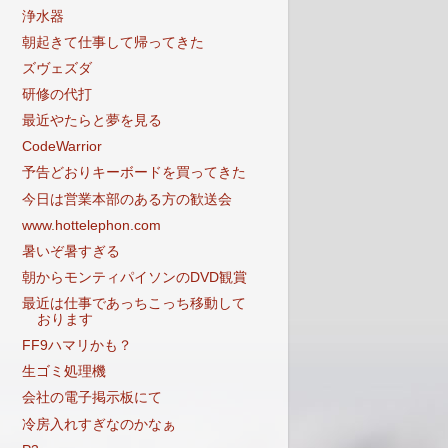
浄水器
朝起きて仕事して帰ってきた
ズヴェズダ
研修の代打
最近やたらと夢を見る
CodeWarrior
予告どおりキーボードを買ってきた
今日は営業本部のある方の歓送会
www.hottelephon.com
暑いぞ暑すぎる
朝からモンティパイソンのDVD観賞
最近は仕事であっちこっち移動して
おります
FF9ハマリかも？
生ゴミ処理機
会社の電子掲示板にて
冷房入れすぎなのかなぁ