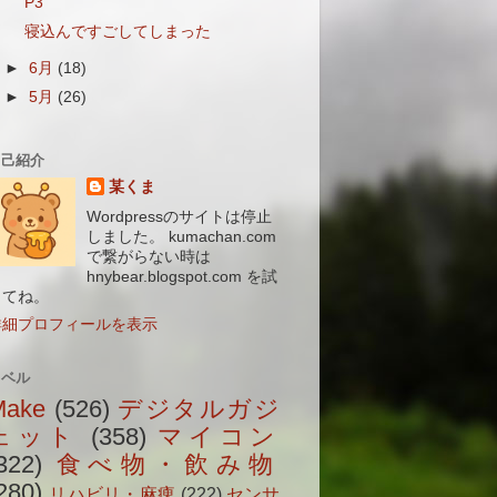
P3
寝込んですごしてしまった
►
6月
(18)
►
5月
(26)
自己紹介
某くま
Wordpressのサイトは停止
しました。 kumachan.com
で繋がらない時は
hnybear.blogspot.com を試
してね。
詳細プロフィールを表示
ラベル
Make
(526)
デジタルガジ
ェット
(358)
マイコン
322)
食べ物・飲み物
280)
リハビリ・麻痺
(222)
センサ