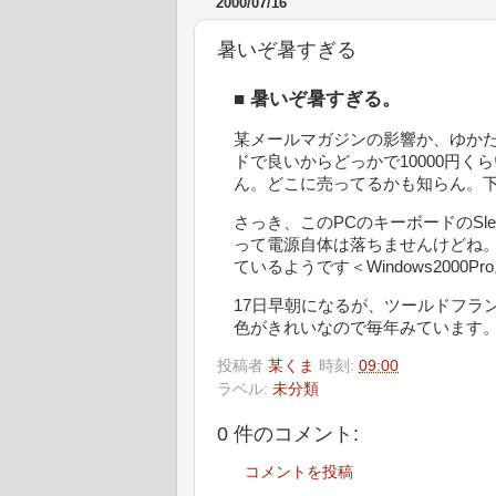
2000/07/16
暑いぞ暑すぎる
■
暑いぞ暑すぎる。
某メールマガジンの影響か、ゆか
ドで良いからどっかで10000円
ん。どこに売ってるかも知らん。
さっき、このPCのキーボードのSle
って電源自体は落ちませんけどね。ち
ているようです＜Windows2000Pr
17日早朝になるが、ツールドフラ
色がきれいなので毎年みています
投稿者
某くま
時刻:
09:00
ラベル:
未分類
0 件のコメント:
コメントを投稿