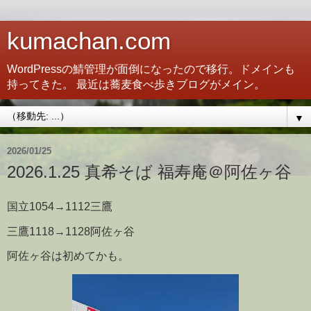
kumachan.com
WordPressの鯖管理が面倒になったので移行。ドメインも
持ってきた。 最近は蕎麦食べ歩きブログがメイン。
▼
2026/01/25
2026.1.25 真希そば 福寿庵＠阿佐ヶ谷
国立1054→1112三鷹
三鷹1118→1128阿佐ヶ谷
阿佐ヶ谷は初めてかも。