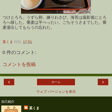
つけとろろ。うずら卵。練りわさび。海苔は撮影後にとろ
ろへ移した。蕎麦は平べったい。ごちそうさまでした。蕎
麦湯出してもらうの忘れた。
某くま
時刻:
17:51
0 件のコメント:
コメントを投稿
‹
›
ホーム
ウェブ バージョンを表示
自己紹介
某くま