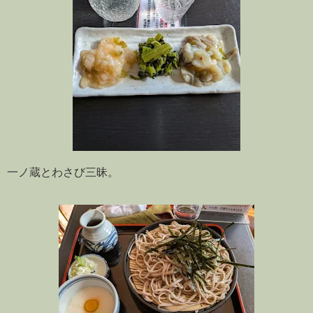
一ノ蔵とわさび三昧。