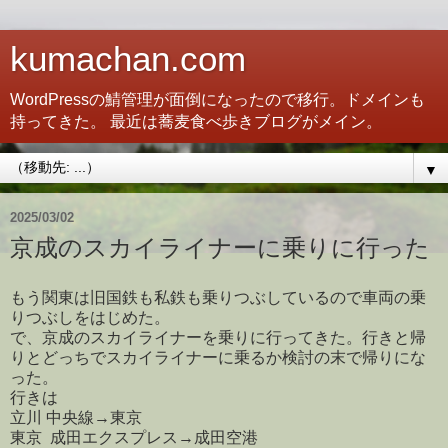
kumachan.com
WordPressの鯖管理が面倒になったので移行。ドメインも
持ってきた。 最近は蕎麦食べ歩きブログがメイン。
▼
2025/03/02
京成のスカイライナーに乗りに行った
もう関東は旧国鉄も私鉄も乗りつぶしているので車両の乗
りつぶしをはじめた。
で、京成のスカイライナーを乗りに行ってきた。行きと帰
りとどっちでスカイライナーに乗るか検討の末で帰りにな
った。
行きは
立川 中央線→東京
東京 成田エクスプレス→成田空港