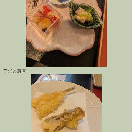
アジと舞茸