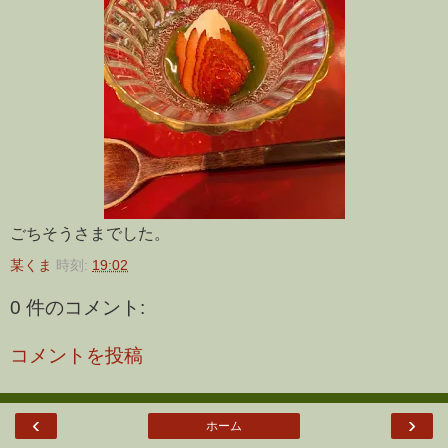
ごちそうさまでした。
某くま
時刻:
19:02
0 件のコメント:
コメントを投稿
‹
›
ホーム