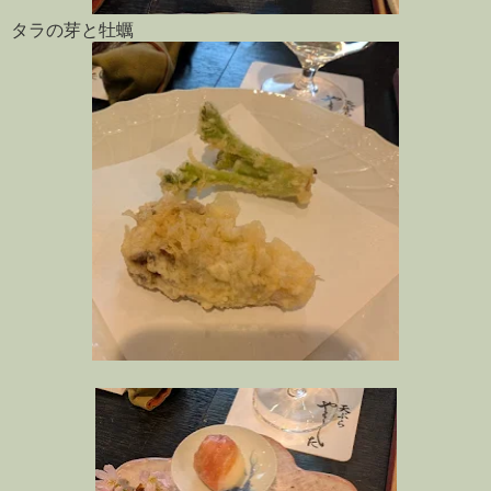
タラの芽と牡蠣