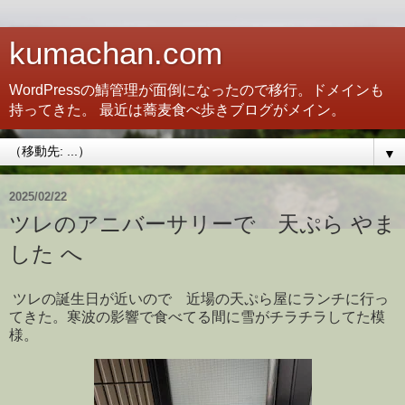
kumachan.com
WordPressの鯖管理が面倒になったので移行。ドメインも
持ってきた。 最近は蕎麦食べ歩きブログがメイン。
▼
2025/02/22
ツレのアニバーサリーで 天ぷら やま
した へ
ツレの誕生日が近いので 近場の天ぷら屋にランチに行っ
てきた。寒波の影響で食べてる間に雪がチラチラしてた模
様。