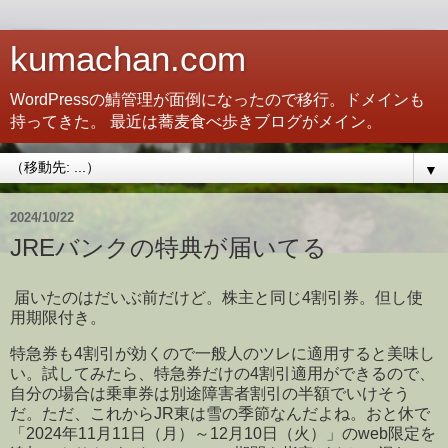
kumachan.com
WordPressの鯖管理が面倒になったので移行。ドメインも
持ってきた。 最近は蕎麦食べ歩きブログがメイン。
▼
2024/10/22
JREバンクの特典が届いてる
届いたのはだいぶ前だけど。株主と同じ4割引券。但し使
用期限付き。
特急券も4割引が効くので一般人のツレに適用すると美味し
い。試してみたら、特急券だけの4割引適用ができるので、
自分の場合は乗車券は別途障害者割引の半額でいけそう
だ。ただ、これからJR東は雪の季節なんだよね。おと休で
「2024年11月11日（月）～12月10日（火）」のweb限定を