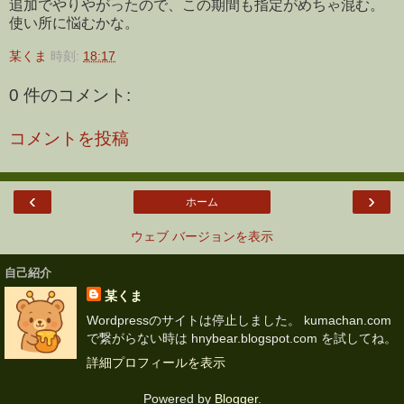
追加でやりやがったので、この期間も指定がめちゃ混む。
使い所に悩むかな。
某くま
時刻:
18:17
0 件のコメント:
コメントを投稿
‹
›
ホーム
ウェブ バージョンを表示
自己紹介
某くま
Wordpressのサイトは停止しました。 kumachan.com
で繋がらない時は hnybear.blogspot.com を試してね。
詳細プロフィールを表示
Powered by
Blogger
.