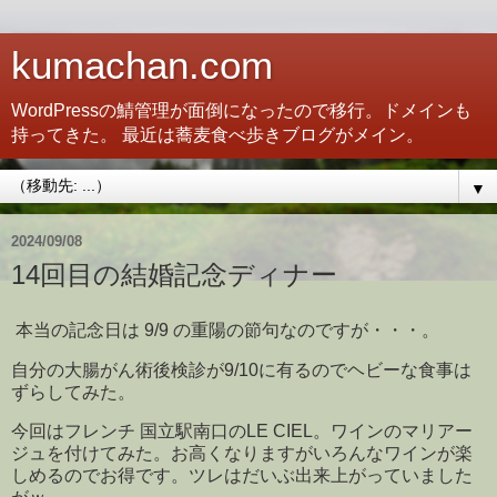
kumachan.com
WordPressの鯖管理が面倒になったので移行。ドメインも
持ってきた。 最近は蕎麦食べ歩きブログがメイン。
▼
2024/09/08
14回目の結婚記念ディナー
本当の記念日は 9/9 の重陽の節句なのですが・・・。
自分の大腸がん術後検診が9/10に有るのでヘビーな食事は
ずらしてみた。
今回はフレンチ 国立駅南口のLE CIEL。ワインのマリアー
ジュを付けてみた。お高くなりますがいろんなワインが楽
しめるのでお得です。ツレはだいぶ出来上がっていました