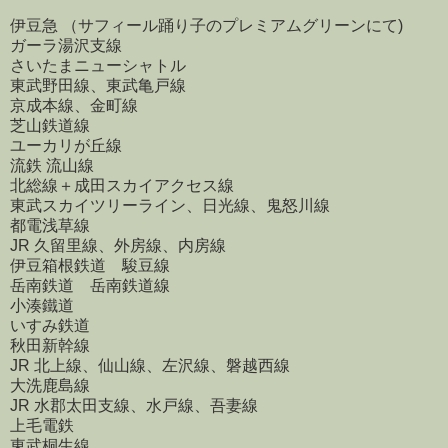
伊豆急 （サフィール踊り子のプレミアムグリーンにて)
ガーラ湯沢支線
さいたまニューシャトル
東武野田線、東武亀戸線
京成本線、金町線
芝山鉄道線
ユーカリが丘線
流鉄 流山線
北総線＋成田スカイアクセス線
東武スカイツリーライン、日光線、鬼怒川線
都電浅草線
JR 久留里線、外房線、内房線
伊豆箱根鉄道 駿豆線
岳南鉄道 岳南鉄道線
小湊鐵道
いすみ鉄道
秋田新幹線
JR 北上線、仙山線、左沢線、磐越西線
大洗鹿島線
JR 水郡太田支線、水戸線、吾妻線
上毛電鉄
東武桐生線