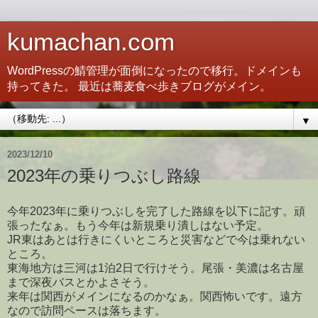
kumachan.com
WordPressの鯖管理が面倒になったので移行。ドメインも
持ってきた。 最近は蕎麦食べ歩きブログがメイン。
▼
2023/12/10
2023年の乗りつぶし路線
今年2023年に乗りつぶしを完了した路線を以下に記す。頑
張ったなぁ。もう今年は新規乗り潰しはない予定。
JR東はあとは行きにくいところと災害などで今は乗れない
ところ。
東海地方は三河は1泊2日で行けそう。尾張・美濃は名古屋
まで深夜バスとかよさそう。
来年は関西がメインになるのかなぁ。関西怖いです。遠方
なので訪問ペースは落ちます。