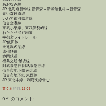
あおなみ線
JR 北海道新幹線 新青森→新函館北斗→新青森
青い森鉄道線
いわて銀河鉄道線
仙台空港線
東武小泉線、東武伊勢崎線
わたらせ渓谷鐵道
宇都宮ライトレール
JR飯田線
天竜浜名湖線
遠州鉄道
静岡鉄道
福島交通 飯坂線
阿武隈急行 阿武隈急行線
仙台市地下鉄 南北線
仙台市地下鉄 東西線
JR 東北本線 利府支線含む
某くま
時刻:
18:09
0 件のコメント: