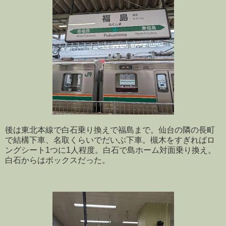
後は東北本線で白石乗り換えで福島まで。仙台の隣の長町
で結構下車、名取くらいでだいぶ下車。槻木をすぎればロ
ングシート1つに1人程度。白石で島ホーム対面乗り換え。
白石からはボックスだった。