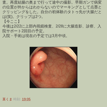
査。再度結腸の奥まで行って途中の撮影。早期ガンで病変
の位置が外からはわからないのでマーキングとして点墨と
クリッピングをした。自分の初体験のタトゥ先が大腸だと
は(笑)。クリップは2つ。
【今ここ】
今後は2/22に上部内視鏡検査、2/28に大腸造影、診察、入
院サポート2回目の予定。
入院・手術は現在の予定では3月中頃。
某くま
時刻:
19:05