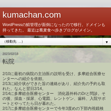
kumachan.com
WordPressの鯖管理が面倒になったので移行。ドメインも
持ってきた。 最近は蕎麦食べ歩きブログがメイン。
▼
2023/02/18
転院
2/10に最初の病院の主治医の説明を受け、多摩総合医療セ
ンターへの紹介を依頼。
2/13に紹介状ができた旨の連絡があり、紹介先の予約も取
れた。なんと翌日2/14。
2/14に多摩総合医療センター 消化器外科のDrと問診。そ
の後、採血・採尿、心電図、レントゲン、歯科、入院サポ
ートとやってたら日が暮れた。
2/17に多摩総合医療センターで今年3度めの下部内視鏡検