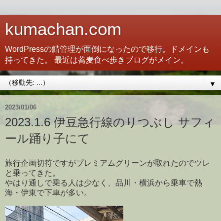
kumachan.com
WordPressの鯖管理が面倒になったので移行。ドメインも
持ってきた。 最近は蕎麦食べ歩きブログがメイン。
▼
2023/01/06
2023.1.6 伊豆急行線のりつぶし サフィ
ール踊り子にて
旅行企画切符ですがプレミアムグリーンが取れたのでツレ
と乗ってきた。
やはり通しで乗る人は少なく、品川・横浜から乗車で熱
海・伊東で下車が多い。