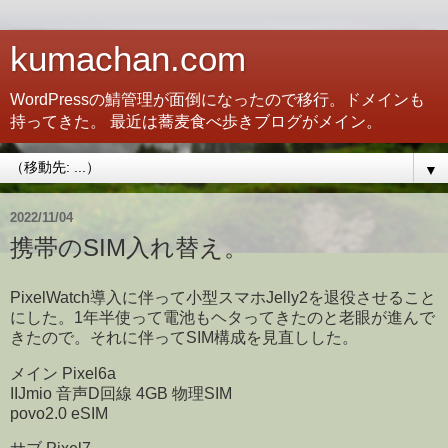
kumachan.com
WordPressの鯖管理が面倒になったので移行。ドメインも
持ってきた。 最近は蕎麦食べ歩きブログがメイン。
▼
2022/11/04
携帯のSIM入れ替え。
PixelWatch導入に伴って小型スマホJelly2を退役させること
にした。1年半使って電池もヘタってきたのと老眼が進んで
きたので。それに伴ってSIM構成を見直しした。
メイン Pixel6a
IIJmio 音声D回線 4GB 物理SIM
povo2.0 eSIM