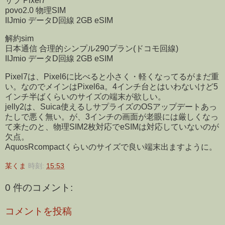
サブ Pixel7
povo2.0 物理SIM
IIJmio データD回線 2GB eSIM
解約sim
日本通信 合理的シンプル290プラン(ドコモ回線)
IIJmio データD回線 2GB eSIM
Pixel7は、Pixel6に比べると小さく・軽くなってるがまだ重
い。なのでメインはPixel6a。4インチ台とはいわないけど5
インチ半ばくらいのサイズの端末が欲しい。
jelly2は、Suica使えるしサプライズのOSアップデートあっ
たしで悪く無い。が、3インチの画面が老眼には厳しくなっ
て来たのと、物理SIM2枚対応でeSIMは対応していないのが
欠点。
AquosRcompactくらいのサイズで良い端末出ますように。
某くま
時刻:
15:53
0 件のコメント:
コメントを投稿