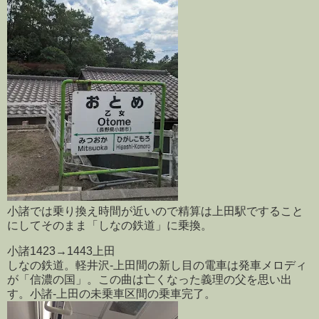
小諸では乗り換え時間が近いので精算は上田駅ですること
にしてそのまま「しなの鉄道」に乗換。
小諸1423→1443上田
しなの鉄道。軽井沢-上田間の新し目の電車は発車メロディ
が「信濃の国」。この曲は亡くなった義理の父を思い出
す。小諸-上田の未乗車区間の乗車完了。