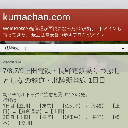
kumachan.com
WordPressの鯖管理が面倒になったので移行。ドメインも
持ってきた。 最近は蕎麦食べ歩きブログがメイン。
▼
2022/07/24
7/8,7/9上田電鉄・長野電鉄乗りつぶし
としなの鉄道・北陸新幹線 1日目
朝イチでボトックス注射を受けての出発。
行程は
1日目【立川】→【東京】→【佐久平】→【小諸】→【上
田】→【別所温泉】→【上田】
2日目【上田】→【長野】→【湯田中】→【長野】→【松
本】→【立川】