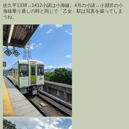
佐久平1338→1412小諸は小海線。4月の小諸→小淵沢の小
海線乗り通しの時と同じで「乙女」駅は写真を撮ってしま
うね。