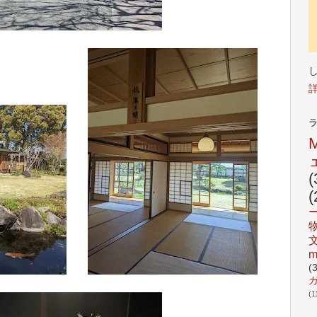
(
(
m
(
(1