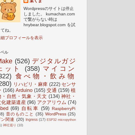
某くま
Wordpressのサイトは停止
しました。 kumachan.com
で繋がらない時は
hnybear.blogspot.com を試
してね。
詳細プロフィールを表示
ラベル
Make
(526)
デジタルガジ
ェット
(358)
マイコン
322)
食べ物・飲み物
280)
リハビリ・麻痺
(222)
センサ
ー
(166)
Arduino
(165)
交通
(159)
植
物・自然・気象・天文
(134)
神社・
文化建築遺産
(96)
アクアリウム
(74)
bed
(69)
自転車
(59)
RaspberryPi
38)
昔のものこと
(35)
WordPress
(25)
ガン関連
(20)
Ingress
(17)
ESP32 micropython
1)
神社巡り
(10)