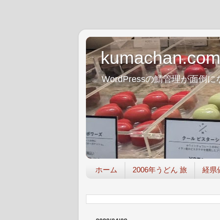
kumachan.co
WordPressの鯖管理が
ホーム
2006年うどん 旅
経県