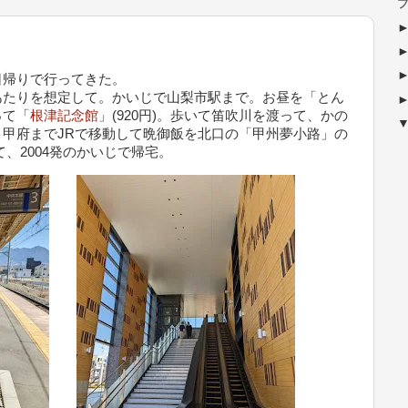
ブ
日帰りで行ってきた。
あたりを想定して。かいじで山梨市駅まで。お昼を「とん
って「
根津記念館
」(920円)。歩いて笛吹川を渡って、かの
甲府までJRで移動して晩御飯を北口の「甲州夢小路」の
、2004発のかいじで帰宅。