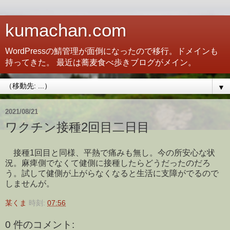
kumachan.com
WordPressの鯖管理が面倒になったので移行。ドメインも
持ってきた。 最近は蕎麦食べ歩きブログがメイン。
▼
2021/08/21
ワクチン接種2回目二日目
接種1回目と同様、平熱で痛みも無し。今の所安心な状
況。麻痺側でなくて健側に接種したらどうだったのだろ
う。試して健側が上がらなくなると生活に支障がでるので
しませんが。
某くま
時刻:
07:56
0 件のコメント: