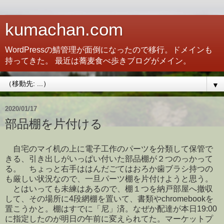
kumachan.com
WordPressの鯖管理が面倒になったので移行。ドメインも
持ってきた。 最近は蕎麦食べ歩きブログがメイン。
▼
2020/01/17
部品棚を片付ける
自宅のマイ机の上に電子工作のパーツを分類して保管で
きる、引き出しがいっぱい付いた部品棚が２つのっかって
る。 ちょっと右手ははんだごてはおろか歯ブラシ持つの
も厳しい状況なので、一旦パーツ棚を片付けようと思う。
とはいっても未練はあるので、棚１つを納戸部屋へ撤収
して、その場所に4段網棚を置いて、書類やchromebookを
置こうかと。棚はすでに「尼」済。なぜか配達が本日19:00
に指定したのが明日の午前に変えられてた。マーケットプ