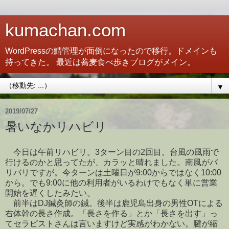
kumachan.com
WordPressの鯖管理が面倒になったので移行。ドメインも
持ってきた。 最近は蕎麦食べ歩きブログがメイン。
▼
2019/07/27
暑いなかリハビリ
今日は午前リハビリ。3ターン目の2回目。台風の風雨で
行けるのかと思ってたが、カラッと晴れました。南風がバ
リバリですが。今ターンは土曜日が9:00からではなく10:00
から。でも9:00に他の利用者がいるわけでもなく単に営業
開始を遅くしたみたい。
前半はDJ鍼灸師の鍼。後半は鹿児島出身の男性OTによる
右体幹の長さ作成。「長さを作る」とか「長さを出す」っ
てセラピストさんは言いますけど実感がわかない。腱が縮