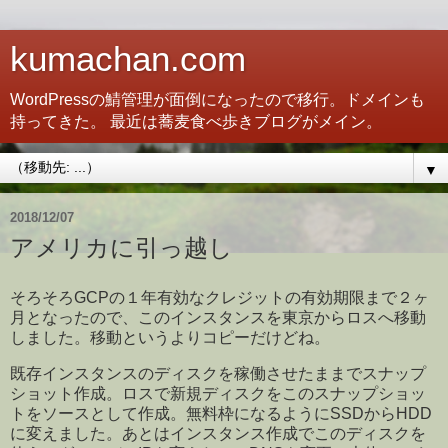
kumachan.com
WordPressの鯖管理が面倒になったので移行。ドメインも
持ってきた。 最近は蕎麦食べ歩きブログがメイン。
▼
2018/12/07
アメリカに引っ越し
そろそろGCPの１年有効なクレジットの有効期限まで２ヶ
月となったので、このインスタンスを東京からロスへ移動
しました。移動というよりコピーだけどね。
既存インスタンスのディスクを稼働させたままでスナップ
ショット作成。ロスで新規ディスクをこのスナップショッ
トをソースとして作成。無料枠になるようにSSDからHDD
に変えました。あとはインスタンス作成でこのディスクを