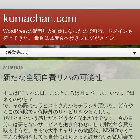
kumachan.com
WordPressの鯖管理が面倒になったので移行。ドメインも
持ってきた。 最近は蕎麦食べ歩きブログがメイン。
▼
2018/11/10
新たな全額自費リハの可能性
本日はPTリハの日。このところは月１ペース。いつまで出
来るのやら？
で、その際にセラピストさんからチラシを頂いた。どうや
らこの病院でも保険外のリハビリをやるらしい。
ぜひともという感じだがどうやらそれだけでなく、今の自
分には要らないサービスも抱き合わせにして別途年会費を
取るようだ。まるで大手キャリアの電話代。MVNOでミニ
マムな契約をしてる自分にはちょっと許せないが説明会で