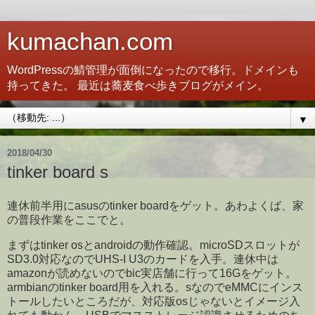
kumachan.com
WordPressの鯖管理が面倒になったので移行。ドメインも
持ってきた。 最近は蕎麦食べ歩きブログがメイン。
▼
2018/04/30
tinker board s
連休前半用にasusのtinker boardをゲット。あわよくば、家
の普段作業をここでと。
まずはtinker osとandroidの動作確認。microSDスロットが
SD3.0対応なのでUHS-I U3のカードを入手。連休中は
amazonが読めないのでbic実店舗に行って16Gをゲット。
armbianのtinker board用を入れる。sなのでeMMCにインス
トールしたいところだが、対応版osじゃないとイメージ入