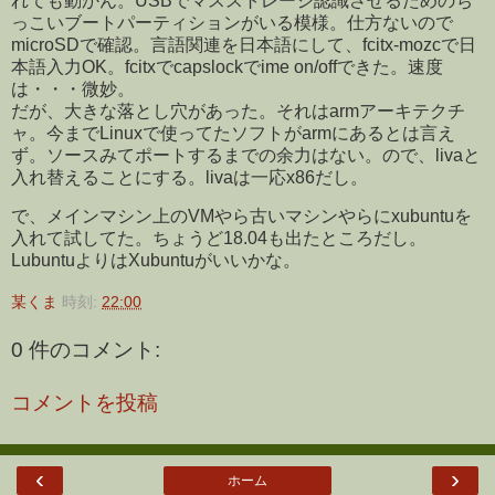
れても動かん。USBでマスストレージ認識させるためのち
っこいブートパーティションがいる模様。仕方ないので
microSDで確認。言語関連を日本語にして、fcitx-mozcで日
本語入力OK。fcitxでcapslockでime on/offできた。速度
は・・・微妙。
だが、大きな落とし穴があった。それはarmアーキテクチ
ャ。今までLinuxで使ってたソフトがarmにあるとは言え
ず。ソースみてポートするまでの余力はない。ので、livaと
入れ替えることにする。livaは一応x86だし。
で、メインマシン上のVMやら古いマシンやらにxubuntuを
入れて試してた。ちょうど18.04も出たところだし。
LubuntuよりはXubuntuがいいかな。
某くま
時刻:
22:00
0 件のコメント:
コメントを投稿
‹
›
ホーム