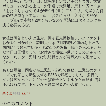
ツレは馬カツ定食、自分は馬刺し定食と馬のもつ煮。大変
ボリュームがある上に、お手頃で大満足。馬もつ煮はまぁ
「おたぐり」なのですが450円で皿にモリモリ。肉屋さん併
設の料理屋ならでは。当店「お気に入り」入りなのだが、
テーブル2つ座敷も2席くらいなので再訪にはタイミングを
測る必要あるな。
食後は岡谷といえば生糸。岡谷蚕糸博物館シルクファクト
おかやに出かけた。説明員つきで1時間ほど館内をまわる。
国内に4つ残っているうちの1つの製糸工場もみられる。た
だ本日は工場としてはお休みで機械が動いてるのはみられ
なかった。が、要所では説明員さんが電気入れて動かして
くれた。
あとは帰路。岡谷から上諏訪へ鈍行で移動。上諏訪のタリ
ーズでお茶して新型あずさE353で帰宅しました。多目的ト
イレは広かった。けどやっぱ笹子トンネルから高尾までは
ゆれゆれです。トイレから席に戻るのが大変だった。
某くま
時刻:
22:32
0 件のコメント: