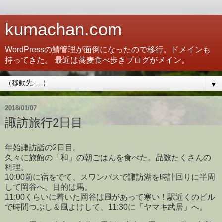
kumachan.com
WordPressの鯖管理が面倒になったので移行。ドメインも
持ってきた。 最近は蕎麦食べ歩きブログがメイン。
▼
2018/01/07
諏訪旅行2日目
年始諏訪詣の2日目。
久々に旅館の「和」の朝ごはんを食べた。品数たくさんの
料理。
10:00前に宿をでて、スワンバスで諏訪湖を時計回りに半周
して岡谷へ。目的は馬。
11:00くらいに着いた岡谷は風があって寒い！駅近くのビル
で時間つぶし＆風よけして、11:30に「ヤマキ武居」へ。