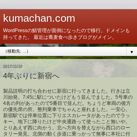
kumachan.com
WordPressの鯖管理が面倒になったので移行。ドメインも
持ってきた。 最近は蕎麦食べ歩きブログがメイン。
▼
2017/11/10
4年ぶりに新宿へ
製品説明の打ち合わせに新宿に行ってきました。行きは立
川始発。7:45に駅についたけどもう並んでました。5号車の
4名の列があったので5番目で並んだ。ちょうど車両の後方
の優先席の所。整列乗車でちゃんと座れました。一安心。
新宿駅では停車位置に下りエスカレータがあったのでラッ
キー。地下に降りたけど中央通路って使ったこと無いや。
とりあえず西に向かう。北へ方向を替えながら西口のロー
タリー発見。北側の動く歩道に乗っかって無事に本社に付