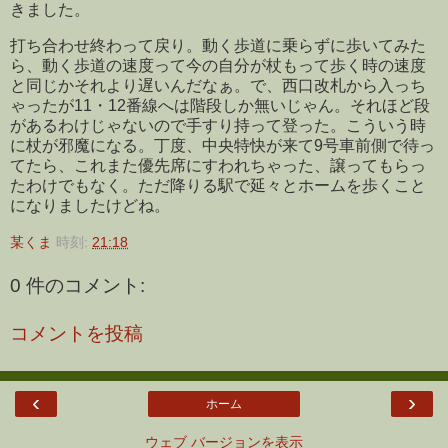
きました。
打ち合わせ終わって戻り。動く歩道に乗らずに歩いてみた
ら、動く歩道の速度って今の自分が杖もって歩く時の速度
と同じかそれより遅いんだなぁ。で、西口改札から入っち
ゃったが11・12番線へは階段しか無いじゃん。それほど段
があるわけじゃないので手すり持って登った。こういう時
に杖が邪魔になる。丁度、中央特快が来て9号車前側で待っ
てたら、これまた優先席にすわれちゃった、譲ってもらっ
たわけでもなく。ただ降りる駅で延々とホームを歩くこと
になりましたけどね。
某くま
時刻:
21:18
0 件のコメント:
コメントを投稿
‹
›
ホーム
ウェブ バージョンを表示