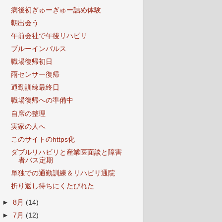
病後初ぎゅーぎゅー詰め体験
朝出会う
午前会社で午後リハビリ
ブルーインパルス
職場復帰初日
雨センサー復帰
通勤訓練最終日
職場復帰への準備中
自席の整理
実家の人へ
このサイトのhttps化
ダブルリハビリと産業医面談と障害
者バス定期
単独での通勤訓練＆リハビリ通院
折り返し待ちにくたびれた
►
8月
(14)
►
7月
(12)