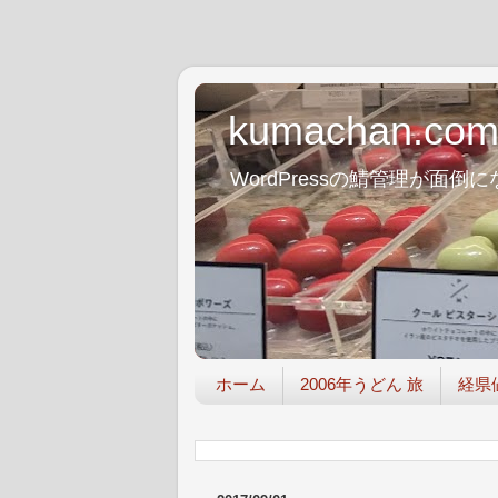
kumachan.co
WordPressの鯖管理が
ホーム
2006年うどん 旅
経県