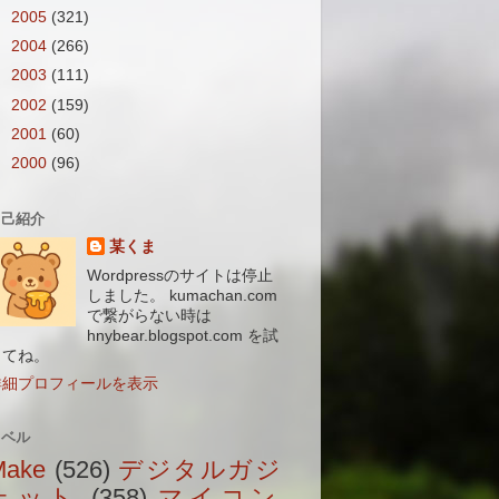
►
2005
(321)
►
2004
(266)
►
2003
(111)
►
2002
(159)
►
2001
(60)
►
2000
(96)
自己紹介
某くま
Wordpressのサイトは停止
しました。 kumachan.com
で繋がらない時は
hnybear.blogspot.com を試
してね。
詳細プロフィールを表示
ラベル
Make
(526)
デジタルガジ
ェット
(358)
マイコン