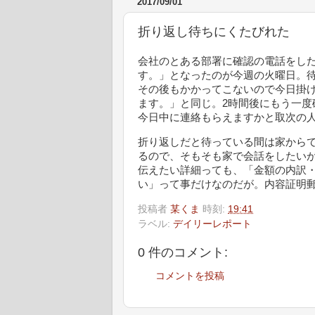
2017/09/01
折り返し待ちにくたびれた
会社のとある部署に確認の電話をし
す。」となったのが今週の火曜日。
その後もかかってこないので今日掛
ます。」と同じ。2時間後にもう一
今日中に連絡もらえますかと取次の
折り返しだと待っている間は家から
るので、そもそも家で会話をしたい
伝えたい詳細っても、「金額の内訳
い」って事だけなのだが。内容証明
投稿者
某くま
時刻:
19:41
ラベル:
デイリーレポート
0 件のコメント:
コメントを投稿