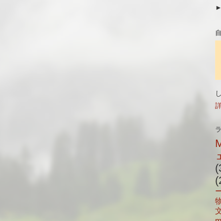
(
(
m