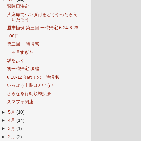
退院日決定
片麻痺でハンダ付をどうやったら良
いだろう
週末恒例 第三回 一時帰宅 6.24-6.26
100日
第二回 一時帰宅
二ヶ月すぎた
坂を歩く
初一時帰宅 後編
6.10-12 初めての一時帰宅
いっぽう上肢はというと
さらなる行動領域拡張
スマフォ関連
►
5月
(10)
►
4月
(14)
►
3月
(1)
►
2月
(2)