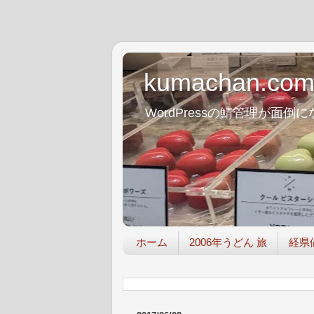
kumachan.co
WordPressの鯖管理が
ホーム
2006年うどん 旅
経県