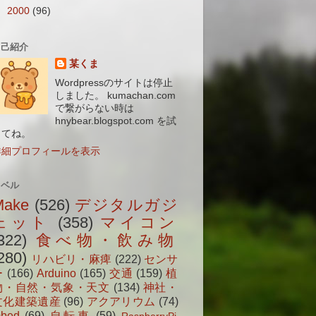
►
2000
(96)
自己紹介
某くま
Wordpressのサイトは停止
しました。 kumachan.com
で繋がらない時は
hnybear.blogspot.com を試
してね。
詳細プロフィールを表示
ラベル
Make
(526)
デジタルガジ
ェット
(358)
マイコン
322)
食べ物・飲み物
280)
リハビリ・麻痺
(222)
センサ
ー
(166)
Arduino
(165)
交通
(159)
植
物・自然・気象・天文
(134)
神社・
文化建築遺産
(96)
アクアリウム
(74)
bed
(69)
自転車
(59)