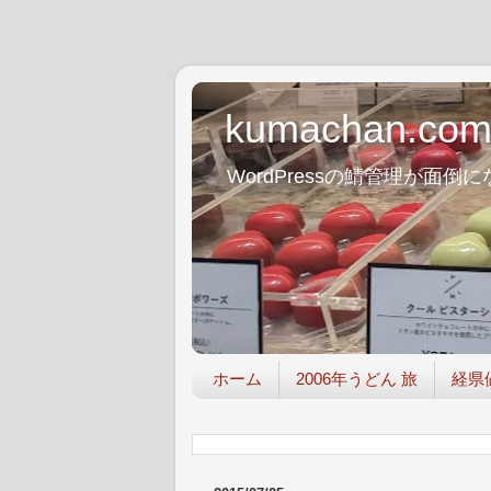
kumachan.co
WordPressの鯖管理が
ホーム
2006年うどん 旅
経県