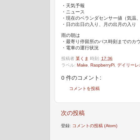
・天気予報
・ニュース
・現在のベランダセンサー値（気温
・日の出日の入り、月の出月の入り
雨の朝は
・最寄り停留所のバス時刻までのカ
・電車の運行状況
投稿者
某くま
時刻:
17:36
ラベル:
Make
,
RaspberryPi
,
デイリーレ
0 件のコメント:
コメントを投稿
次の投稿
登録:
コメントの投稿 (Atom)