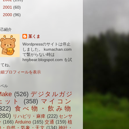
►
2001
(60)
►
2000
(96)
自己紹介
某くま
Wordpressのサイトは停止
しました。 kumachan.com
で繋がらない時は
hnybear.blogspot.com を試
してね。
詳細プロフィールを表示
ラベル
Make
(526)
デジタルガジ
ェット
(358)
マイコン
322)
食べ物・飲み物
280)
リハビリ・麻痺
(222)
センサ
ー
(166)
Arduino
(165)
交通
(159)
植
物・自然・気象・天文
(134)
神社・