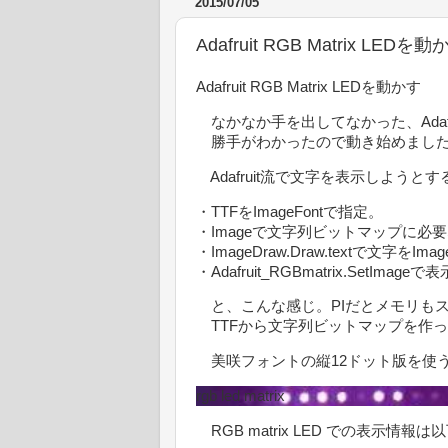
2015/07/05
Adafruit RGB Matrix LEDを動
Adafruit RGB Matrix LEDを動かす
なかなか手を出してなかった、Adafruit R
勝手がわかったので動き始めまし
Adafruit流で文字を表示しようとす
・TTFをImageFontで指定。
・Imageで文字列ビットマップに必
・ImageDraw.Draw.textで文字をI
・Adafruit_RGBmatrix.SetImageで表
と、こんな感じ。PIだとメモリもスト
TTFから文字列ビットマップを作
美咲フォントの縦12ドット版を使
rgb led matrix
RGB matrix LED での表示情報