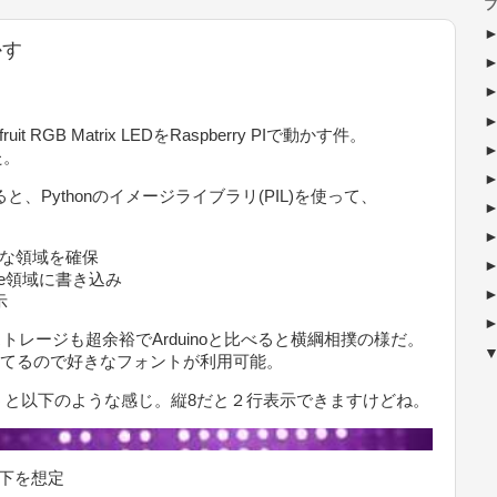
ブ
かす
GB Matrix LEDをRaspberry PIで動かす件。
た。
ると、Pythonのイメージライブラリ(PIL)を使って、
要な領域を確保
mage領域に書き込み
示
レージも超余裕でArduinoと比べると横綱相撲の様だ。
ってるので好きなフォントが利用可能。
うと以下のような感じ。縦8だと２行表示できますけどね。
は以下を想定