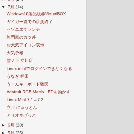
▼
7月
(14)
Windows10製品版@VirtualBOX
ガイガー管での計測終了
セゾニエでランチ
無門庵のカツ丼
お天気アイコン表示
天気予報
雪ノ下 立川店
Linux mintでログインできなくなる
うなぎ 押田
うーんキーボード難民
Adafruit RGB Matrix LEDを動かす
Linux Mint 7.1→7.2
立川 にゅうとん
アリオネげっと
►
6月
(20)
►
5月
(25)