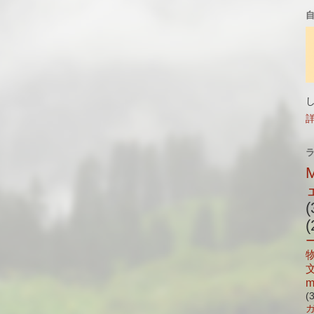
(
(
m
(