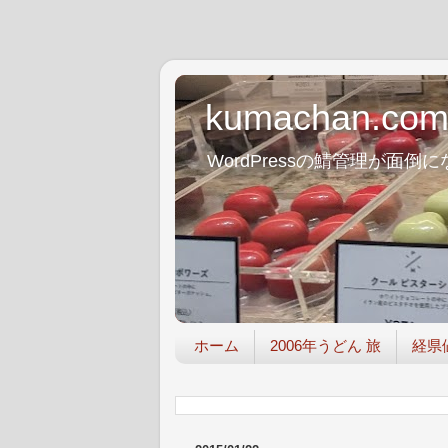
kumachan.co
WordPressの鯖管理が
ホーム
2006年うどん 旅
経県