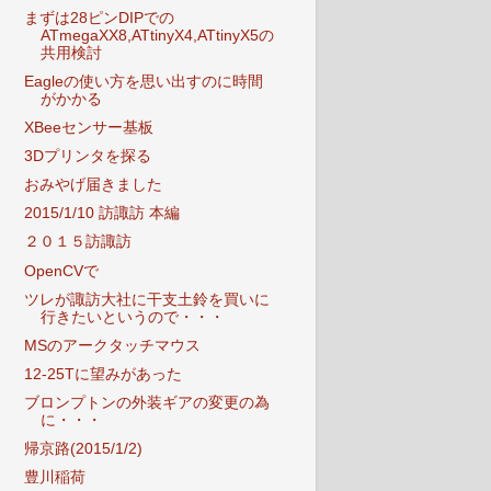
まずは28ピンDIPでの
ATmegaXX8,ATtinyX4,ATtinyX5の
共用検討
Eagleの使い方を思い出すのに時間
がかかる
XBeeセンサー基板
3Dプリンタを探る
おみやげ届きました
2015/1/10 訪諏訪 本編
２０１５訪諏訪
OpenCVで
ツレが諏訪大社に干支土鈴を買いに
行きたいというので・・・
MSのアークタッチマウス
12-25Tに望みがあった
ブロンプトンの外装ギアの変更の為
に・・・
帰京路(2015/1/2)
豊川稲荷