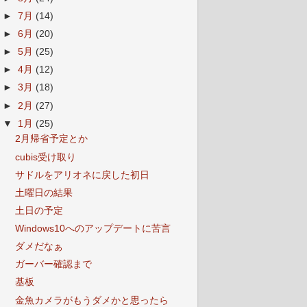
►
7月
(14)
►
6月
(20)
►
5月
(25)
►
4月
(12)
►
3月
(18)
►
2月
(27)
▼
1月
(25)
2月帰省予定とか
cubis受け取り
サドルをアリオネに戻した初日
土曜日の結果
土日の予定
Windows10へのアップデートに苦言
ダメだなぁ
ガーバー確認まで
基板
金魚カメラがもうダメかと思ったら