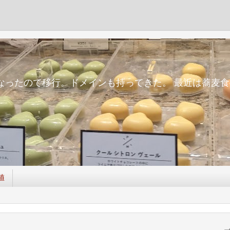
m
面倒になったので移行。ドメインも持ってきた。 最近は蕎
値