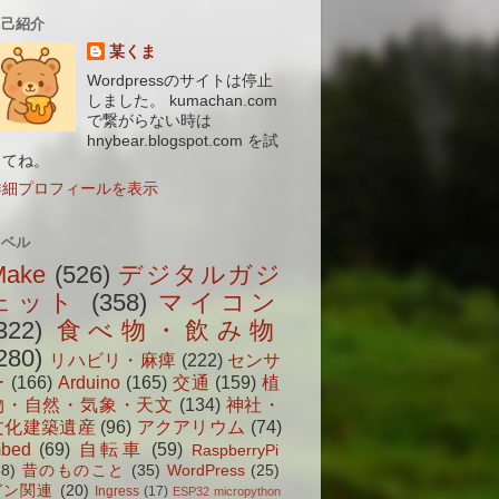
自己紹介
某くま
Wordpressのサイトは停止
しました。 kumachan.com
で繋がらない時は
hnybear.blogspot.com を試
してね。
詳細プロフィールを表示
ラベル
Make
(526)
デジタルガジ
ェット
(358)
マイコン
322)
食べ物・飲み物
280)
リハビリ・麻痺
(222)
センサ
ー
(166)
Arduino
(165)
交通
(159)
植
物・自然・気象・天文
(134)
神社・
文化建築遺産
(96)
アクアリウム
(74)
bed
(69)
自転車
(59)
RaspberryPi
38)
昔のものこと
(35)
WordPress
(25)
ガン関連
(20)
Ingress
(17)
ESP32 micropython