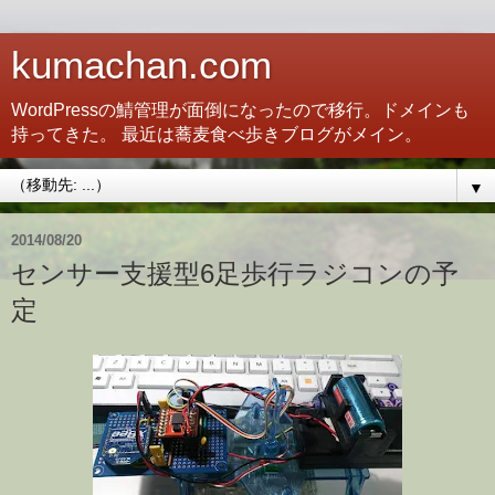
kumachan.com
WordPressの鯖管理が面倒になったので移行。ドメインも
持ってきた。 最近は蕎麦食べ歩きブログがメイン。
▼
2014/08/20
センサー支援型6足歩行ラジコンの予
定