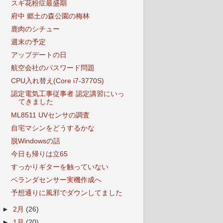
スギ花粉症最盛期
府中 郷土の森公園の梅林
鹿肉のシチュー
週末の予定
アップデートの日
航空会社のパスワード問題
CPU入れ替え(Core i7-3770S)
認定電気工事従事者 認定講習にいっ
てきました
ML8511 UVセンサの調査
自宅マシンをどうするかな
脱Windowsの話
今日も帰りは立65
すっかりギターを触っていない
ベランダセンサー実機作成へ
予想通りに風邪でダウンしてました
►
2月
(26)
►
1月
(20)