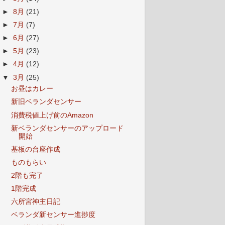
►
8月
(21)
►
7月
(7)
►
6月
(27)
►
5月
(23)
►
4月
(12)
▼
3月
(25)
お昼はカレー
新旧ベランダセンサー
消費税値上げ前のAmazon
新ベランダセンサーのアップロード
開始
基板の台座作成
ものもらい
2階も完了
1階完成
六所宮神主日記
ベランダ新センサー進捗度