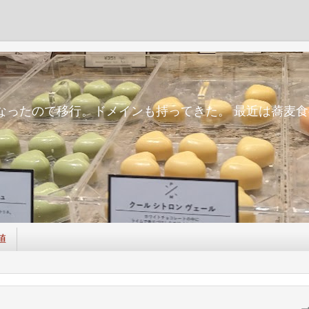
m
面倒になったので移行。ドメインも持ってきた。 最近は蕎
値