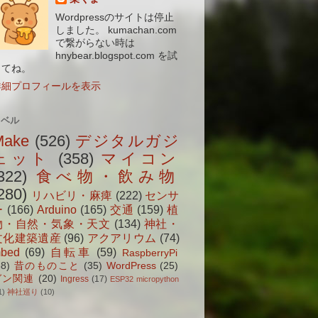
Wordpressのサイトは停止
しました。 kumachan.com
で繋がらない時は
hnybear.blogspot.com を試
してね。
詳細プロフィールを表示
ラベル
Make
(526)
デジタルガジ
ェット
(358)
マイコン
322)
食べ物・飲み物
280)
リハビリ・麻痺
(222)
センサ
ー
(166)
Arduino
(165)
交通
(159)
植
物・自然・気象・天文
(134)
神社・
文化建築遺産
(96)
アクアリウム
(74)
bed
(69)
自転車
(59)
RaspberryPi
38)
昔のものこと
(35)
WordPress
(25)
ガン関連
(20)
Ingress
(17)
ESP32 micropython
1)
神社巡り
(10)