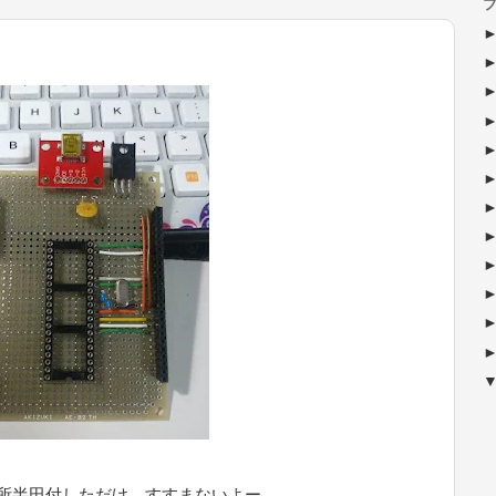
ブ
所半田付しただけ。すすまないよー。