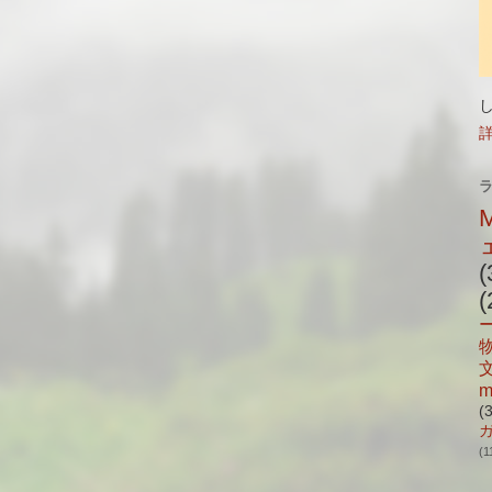
(
(
m
(
(1