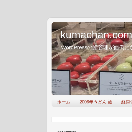
kumachan.co
WordPressの鯖管理が
ホーム
2006年うどん 旅
経県