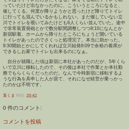
っていたけど出なかったのに、こういうところになると、
催してくる。何度か降りようかと思ったけど降りてトイレ
に行っても混んでいるかもしれない。まだ催していない立
川でトイレを覗いてみたけども6人くらい並んでいた。途中
で非常装置発砲とかで数分駅間調整しつつ8:10になんとか
新宿駅着。ホームから降りたところにちょうど開いている
トイレがあったのでさくっと処理完了。本当に助かった。
9:30開始とかにしてくれれば立川始発8:09で余裕の着席が
できるしお家でトイレも出来るのになぁ。
自分が就職した頃は新宿に本社があったのだが、5年くら
いで立川に移転したので、その後は本社で作業とか本社勤
務でもらくらくだったのだ。なんで今時新宿に移転するよ
うな行為を具申した人が居て、それになぜ経営が乗っかっ
たのかは不明です。
某くま
時刻:
20:42
0 件のコメント:
コメントを投稿