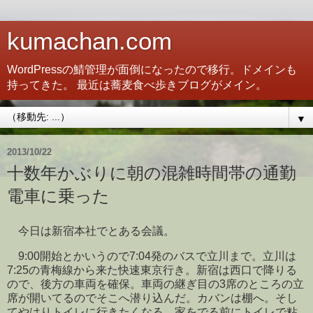
kumachan.com
WordPressの鯖管理が面倒になったので移行。ドメインも
持ってきた。 最近は蕎麦食べ歩きブログがメイン。
▼
2013/10/22
十数年かぶりに朝の混雑時間帯の通勤
電車に乗った
今日は新宿本社でとある会議。
9:00開始とかいうので7:04発のバスで立川まで。立川は
7:25の青梅線から来た快速東京行き。新宿は西口で降りる
ので、後方の車両を確保。車両の継ぎ目の3席のところの立
席が開いてるのでそこへ潜り込んだ。カバンは棚へ。そし
てやはりトイレに行きたくなる。家をでる前にトイレで粘