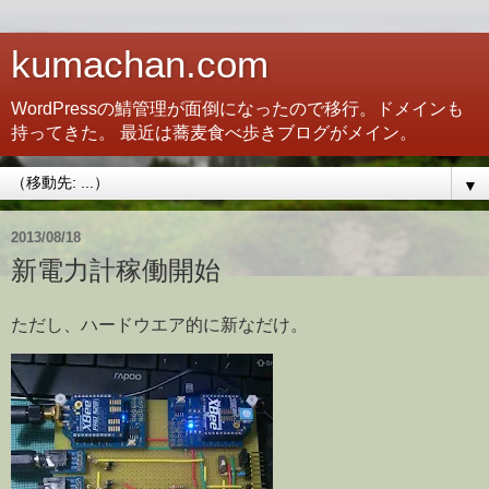
kumachan.com
WordPressの鯖管理が面倒になったので移行。ドメインも
持ってきた。 最近は蕎麦食べ歩きブログがメイン。
▼
2013/08/18
新電力計稼働開始
ただし、ハードウエア的に新なだけ。