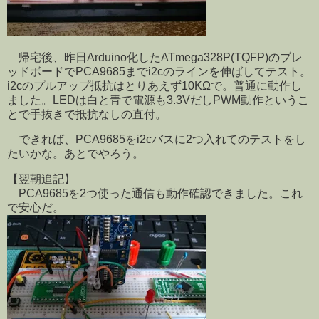
帰宅後、昨日Arduino化したATmega328P(TQFP)のブレ
ッドボードでPCA9685までi2cのラインを伸ばしてテスト。
i2cのプルアップ抵抗はとりあえず10KΩで。普通に動作し
ました。LEDは白と青で電源も3.3VだしPWM動作というこ
とで手抜きで抵抗なしの直付。
できれば、PCA9685をi2cバスに2つ入れてのテストをし
たいかな。あとでやろう。
【翌朝追記】
PCA9685を2つ使った通信も動作確認できました。これ
で安心だ。