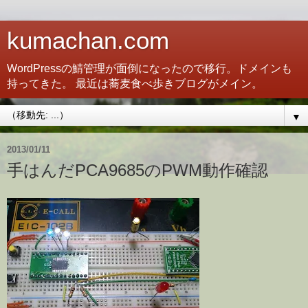
kumachan.com
WordPressの鯖管理が面倒になったので移行。ドメインも
持ってきた。 最近は蕎麦食べ歩きブログがメイン。
▼
2013/01/11
手はんだPCA9685のPWM動作確認