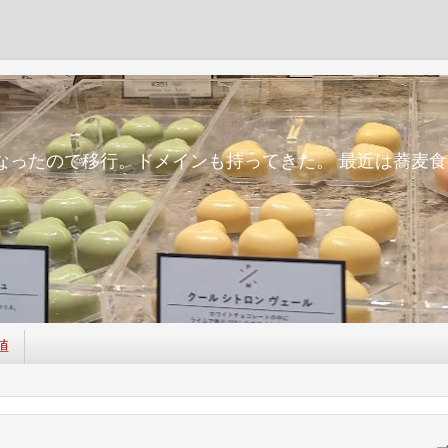
m
面倒になったので移行。ドメインも持ってきた。 最近は蕎
値