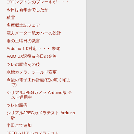
ブロンプトンのブレーキが・・・
今日は新年会でしたが
積雪
多摩郷土誌フェア
電力メーター紙カバーの設計
雨の土曜日の戯言
Arduino 1.0対応 ・・・ 未遂
VAIO UX退役＆今日の金魚
ツレの腰痛その後
水槽カメラ、シールド変更
今後の電子工作計画(桜の咲く頃ま
で)
シリアルJPEGカメラ Arduino版 テ
スト運用中
ツレの腰痛
シリアルJPEGカメラテスト Arduino
版
半田ごて追加
JPEGシリアルカメラテスト