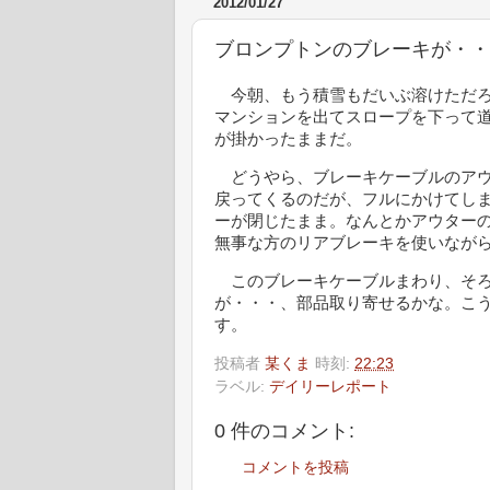
2012/01/27
ブロンプトンのブレーキが・・
今朝、もう積雪もだいぶ溶けただろ
マンションを出てスロープを下って
が掛かったままだ。
どうやら、ブレーキケーブルのアウ
戻ってくるのだが、フルにかけてし
ーが閉じたまま。なんとかアウター
無事な方のリアブレーキを使いなが
このブレーキケーブルまわり、そろ
が・・・、部品取り寄せるかな。こ
す。
投稿者
某くま
時刻:
22:23
ラベル:
デイリーレポート
0 件のコメント:
コメントを投稿