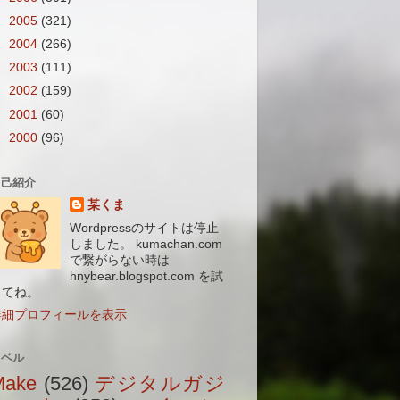
►
2005
(321)
►
2004
(266)
►
2003
(111)
►
2002
(159)
►
2001
(60)
►
2000
(96)
自己紹介
某くま
Wordpressのサイトは停止
しました。 kumachan.com
で繋がらない時は
hnybear.blogspot.com を試
してね。
詳細プロフィールを表示
ラベル
Make
(526)
デジタルガジ