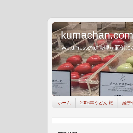
kumachan.co
WordPressの鯖管理が
ホーム
2006年うどん 旅
経県