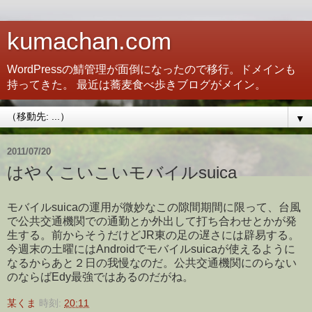
kumachan.com
WordPressの鯖管理が面倒になったので移行。ドメインも
持ってきた。 最近は蕎麦食べ歩きブログがメイン。
▼
2011/07/20
はやくこいこいモバイルsuica
モバイルsuicaの運用が微妙なこの隙間期間に限って、台風
で公共交通機関での通勤とか外出して打ち合わせとかが発
生する。前からそうだけどJR東の足の遅さには辟易する。
今週末の土曜にはAndroidでモバイルsuicaが使えるように
なるからあと２日の我慢なのだ。公共交通機関にのらない
のならばEdy最強ではあるのだがね。
某くま
時刻:
20:11