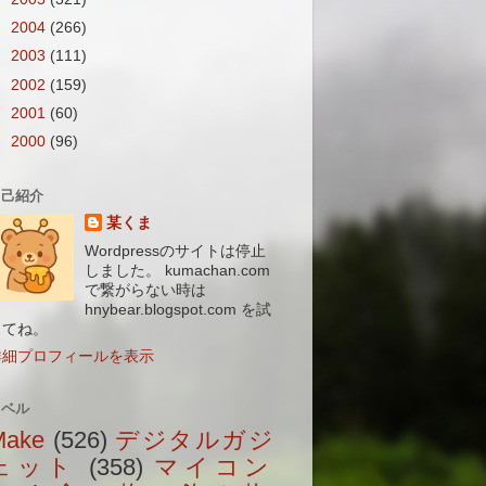
►
2004
(266)
►
2003
(111)
►
2002
(159)
►
2001
(60)
►
2000
(96)
自己紹介
某くま
Wordpressのサイトは停止
しました。 kumachan.com
で繋がらない時は
hnybear.blogspot.com を試
してね。
詳細プロフィールを表示
ラベル
Make
(526)
デジタルガジ
ェット
(358)
マイコン