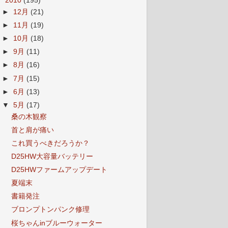
▼
2010
(195)
►
12月
(21)
►
11月
(19)
►
10月
(18)
►
9月
(11)
►
8月
(16)
►
7月
(15)
►
6月
(13)
▼
5月
(17)
桑の木観察
首と肩が痛い
これ買うべきだろうか？
D25HW大容量バッテリー
D25HWファームアップデート
夏端末
書籍発注
ブロンプトンパンク修理
桜ちゃんinブルーウォーター