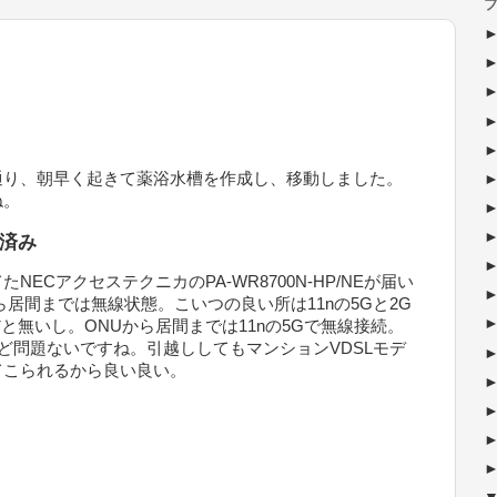
ブ
通り、朝早く起きて薬浴水槽を作成し、移動しました。
ね。
済み
ECアクセステクニカのPA-WR8700N-HP/NEが届い
居間までは無線状態。こいつの良い所は11nの5Gと2G
かだと無いし。ONUから居間までは11nの5Gで無線接続。
るけど問題ないですね。引越ししてもマンションVDSLモデ
てこられるから良い良い。
ト