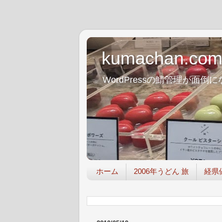
kumachan.co
WordPressの鯖管理が
ホーム
2006年うどん 旅
経県