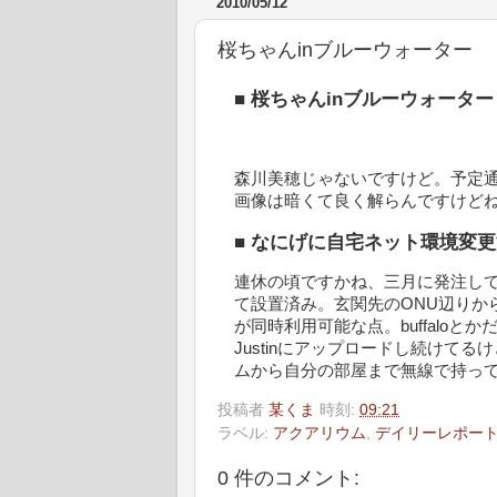
2010/05/12
桜ちゃんinブルーウォーター
■
桜ちゃんinブルーウォーター
森川美穂じゃないですけど。予定
画像は暗くて良く解らんですけど
■
なにげに自宅ネット環境変更
連休の頃ですかね、三月に発注してたN
て設置済み。玄関先のONU辺りから
が同時利用可能な点。buffaloと
Justinにアップロードし続けて
ムから自分の部屋まで無線で持っ
投稿者
某くま
時刻:
09:21
ラベル:
アクアリウム
,
デイリーレポー
0 件のコメント: