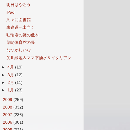
明日はやろう
iPad
久々に図書館
表参道へ出向く
駐輪場の謎の低木
柴崎体育館の藤
なつかしいな
矢川緑地＆ママ下湧水＆イタリアン
►
4月
(19)
►
3月
(12)
►
2月
(11)
►
1月
(23)
►
2009
(259)
►
2008
(332)
►
2007
(236)
►
2006
(301)
►
2005
(321)