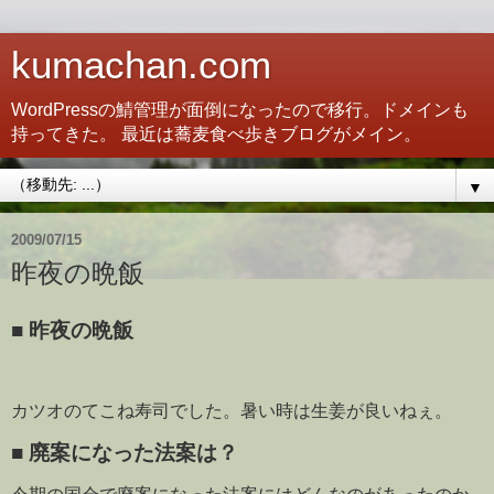
kumachan.com
WordPressの鯖管理が面倒になったので移行。ドメインも
持ってきた。 最近は蕎麦食べ歩きブログがメイン。
▼
2009/07/15
昨夜の晩飯
■
昨夜の晩飯
カツオのてこね寿司でした。暑い時は生姜が良いねぇ。
■
廃案になった法案は？