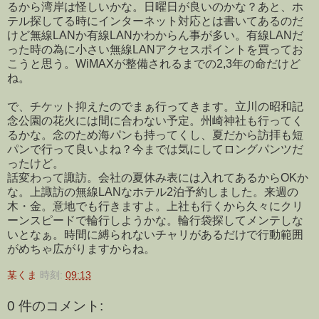
るから湾岸は怪しいかな。日曜日が良いのかな？あと、ホ
テル探してる時にインターネット対応とは書いてあるのだ
けど無線LANか有線LANかわからん事が多い。有線LANだ
った時の為に小さい無線LANアクセスポイントを買ってお
こうと思う。WiMAXが整備されるまでの2,3年の命だけど
ね。
で、チケット抑えたのでまぁ行ってきます。立川の昭和記
念公園の花火には間に合わない予定。州崎神社も行ってく
るかな。念のため海パンも持ってくし、夏だから訪拝も短
パンで行って良いよね？今までは気にしてロングパンツだ
ったけど。
話変わって諏訪。会社の夏休み表には入れてあるからOKか
な。上諏訪の無線LANなホテル2泊予約しました。来週の
木・金。意地でも行きますよ。上社も行くから久々にクリ
ーンスピードで輪行しようかな。輪行袋探してメンテしな
いとなぁ。時間に縛られないチャリがあるだけで行動範囲
がめちゃ広がりますからね。
某くま
時刻:
09:13
0 件のコメント: