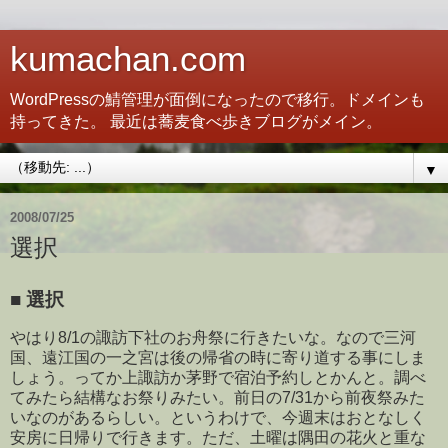
kumachan.com
WordPressの鯖管理が面倒になったので移行。ドメインも
持ってきた。 最近は蕎麦食べ歩きブログがメイン。
▼
2008/07/25
選択
■
選択
やはり8/1の諏訪下社のお舟祭に行きたいな。なので三河
国、遠江国の一之宮は後の帰省の時に寄り道する事にしま
しょう。ってか上諏訪か茅野で宿泊予約しとかんと。調べ
てみたら結構なお祭りみたい。前日の7/31から前夜祭みた
いなのがあるらしい。というわけで、今週末はおとなしく
安房に日帰りで行きます。ただ、土曜は隅田の花火と重な