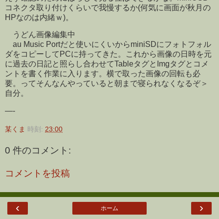
コネクタ取り付けくらいで我慢するか(何気に画面が秋月の
HPなのは内緒ｗ)。
うどん画像編集中
au Music Portだと使いにくいからminiSDにフォトフォル
ダをコピーしてPCに持ってきた。これから画像の日時を元
に過去の日記と照らし合わせてTableタグとImgタグとコメ
ントを書く作業に入ります。横で取った画像の回転も必
要。ってそんなんやっていると朝まで寝られなくなるぞ＞
自分。
—-
某くま
時刻:
23:00
0 件のコメント:
コメントを投稿
‹
›
ホーム