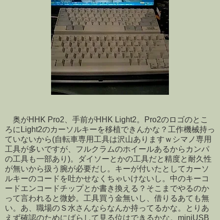
奥がHHK Pro2、手前がHHK Light2。Pro2のロゴのとこ
ろにLight2のカーソルキーを移植できんかな？工作機械持っ
ていないから(自転車専用工具は沢山ありますｗシマノ専用
工具が多いですが、フルクラムのホイールあるからカンパ
の工具も一部あり)。ダイソーとかの工具だと精度と耐久性
が無いから扱う腕が必要だし。キーが付いたとしてカーソ
ルキーのコードを吐かせなくちゃいけないし。中のキーコ
ードエンコードチップとか書き換える？そこまでやるのか
って言われると微妙。工具買う金無いし、借りるあても無
い。あ、職場のＳ水さんならなんか持ってるかな。とりあ
えず確認のためにばらして見る位はできるかな。miniUSB