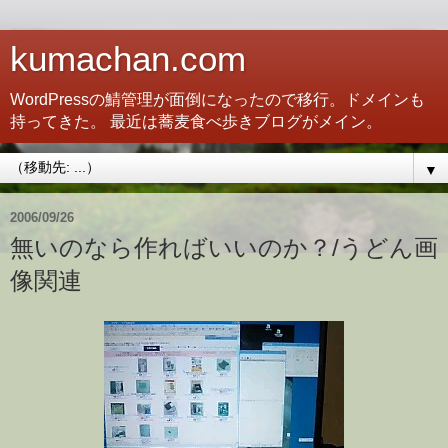
kumachan.com
WordPressの鯖管理が面倒になったので移行。ドメインも
持ってきた。 最近は蕎麦食べ歩きブログがメイン。
▼
2006/09/26
無いのなら作ればいいのか？/うどん画
像関連