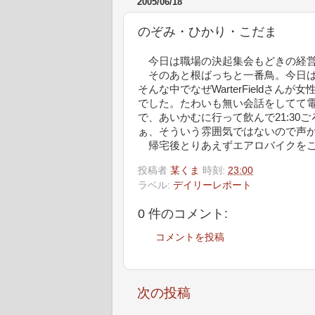
2005/06/18
のぞみ・ひかり・こだま
今日は職場の決起集会もどきの経営層の自
そのあと根ばっちと一番鳥。今日は
そんな中でなぜWarterFieldさ
でした。たわいも無い会話をしてて
で、あいかむに行って飲んで21:3
ぁ、そういう雰囲気ではないので声
帰宅後とりあえずエアロバイクをこ
投稿者
某くま
時刻:
23:00
ラベル:
デイリーレポート
0 件のコメント:
コメントを投稿
次の投稿