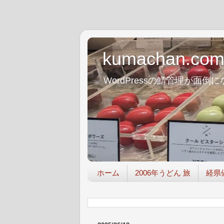
kumachan.co
WordPressの鯖管理が
ホーム
2006年うどん 旅
経県