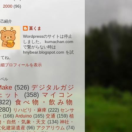
►
2000
(96)
自己紹介
某くま
Wordpressのサイトは停止
しました。 kumachan.com
で繋がらない時は
hnybear.blogspot.com を試
してね。
詳細プロフィールを表示
ラベル
Make
(526)
デジタルガジ
ェット
(358)
マイコン
322)
食べ物・飲み物
280)
リハビリ・麻痺
(222)
センサ
ー
(166)
Arduino
(165)
交通
(159)
植
物・自然・気象・天文
(134)
神社・
文化建築遺産
(96)
アクアリウム
(74)