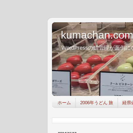
kumachan.co
WordPressの鯖管理が
ホーム
2006年うどん 旅
経県