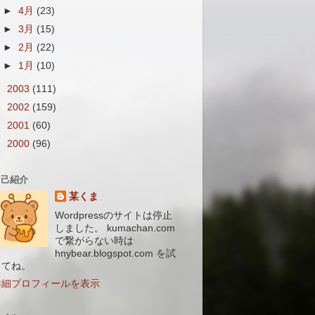
►
4月
(23)
►
3月
(15)
►
2月
(22)
►
1月
(10)
►
2003
(111)
►
2002
(159)
►
2001
(60)
►
2000
(96)
自己紹介
某くま
Wordpressのサイトは停止
しました。 kumachan.com
で繋がらない時は
hnybear.blogspot.com を試
してね。
詳細プロフィールを表示