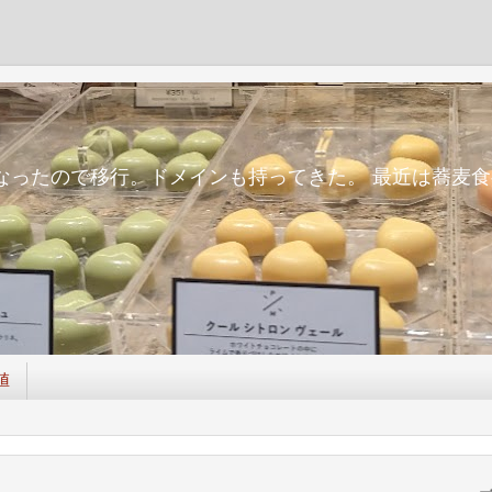
m
面倒になったので移行。ドメインも持ってきた。 最近は蕎
値