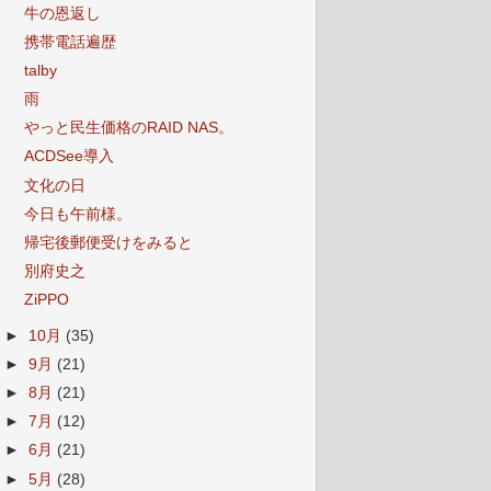
牛の恩返し
携帯電話遍歴
talby
雨
やっと民生価格のRAID NAS。
ACDSee導入
文化の日
今日も午前様。
帰宅後郵便受けをみると
別府史之
ZiPPO
►
10月
(35)
►
9月
(21)
►
8月
(21)
►
7月
(12)
►
6月
(21)
►
5月
(28)