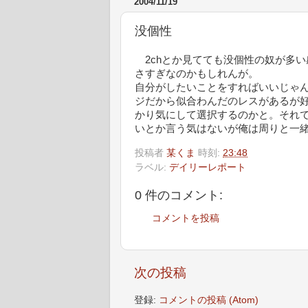
2004/11/19
没個性
2chとか見てても没個性の奴が多
さすぎなのかもしれんが。
自分がしたいことをすればいいじゃ
ジだから似合わんだのレスがあるが
かり気にして選択するのかと。それ
いとか言う気はないが俺は周りと一
投稿者
某くま
時刻:
23:48
ラベル:
デイリーレポート
0 件のコメント:
コメントを投稿
次の投稿
登録:
コメントの投稿 (Atom)