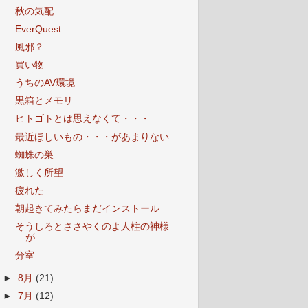
秋の気配
EverQuest
風邪？
買い物
うちのAV環境
黒箱とメモリ
ヒトゴトとは思えなくて・・・
最近ほしいもの・・・があまりない
蜘蛛の巣
激しく所望
疲れた
朝起きてみたらまだインストール
そうしろとささやくのよ人柱の神様
が
分室
►
8月
(21)
►
7月
(12)