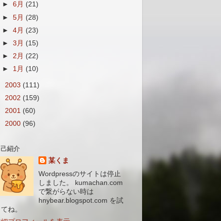
►
6月
(21)
►
5月
(28)
►
4月
(23)
►
3月
(15)
►
2月
(22)
►
1月
(10)
►
2003
(111)
►
2002
(159)
►
2001
(60)
►
2000
(96)
自己紹介
某くま
Wordpressのサイトは停止
しました。 kumachan.com
で繋がらない時は
hnybear.blogspot.com を試
してね。