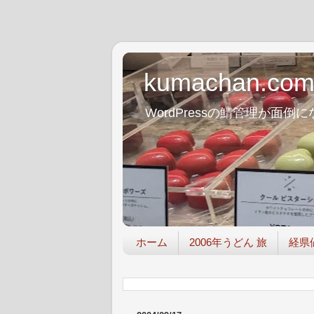
kumachan.co
WordPressの鯖管理が
ホーム
2006年うどん 旅
経県