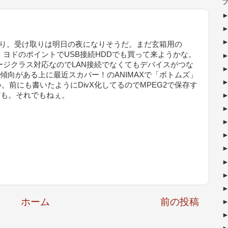
ブ
ールあり。受け取りは明日の夜になりそうだ。まだ玄箱用の
、ヨドのポイントでUSB接続HDDでも買って来ようかな。
スストレージクラス対応なのでLAN接続でなくてもデバイスがつな
る傾向がある上に最近スカパー！のANIMAXで「ボトムズ」
前にも書いたようにDivX化してるのでMPEG2で保存す
ども。それでもねぇ。
ホーム
前の投稿