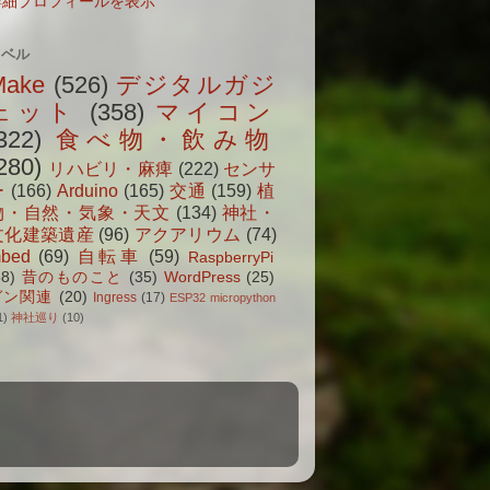
詳細プロフィールを表示
ラベル
Make
(526)
デジタルガジ
ェット
(358)
マイコン
322)
食べ物・飲み物
280)
リハビリ・麻痺
(222)
センサ
ー
(166)
Arduino
(165)
交通
(159)
植
物・自然・気象・天文
(134)
神社・
文化建築遺産
(96)
アクアリウム
(74)
bed
(69)
自転車
(59)
RaspberryPi
38)
昔のものこと
(35)
WordPress
(25)
ガン関連
(20)
Ingress
(17)
ESP32 micropython
1)
神社巡り
(10)