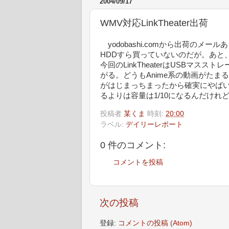
2004/09/17
WMV対応LinkTheater出荷
yodobashi.comから出荷のメ
HDDすら買っていないのだが。あと
今回のLinkTheaterはUSBマ
がる。どうもAnime系の動画がたま
がはじまっちまったから確実にやばい。
るよりは容量は1/10になるんだけれ
投稿者
某くま
時刻:
20:00
ラベル:
デイリーレポート
0 件のコメント:
コメントを投稿
次の投稿
登録:
コメントの投稿 (Atom)