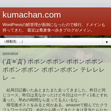
kumachan.com
WordPressの鯖管理が面倒になったので移行。ドメインも
持ってきた。 最近は蕎麦食べ歩きブログがメイン。
▼
2004/08/26
(`Д´≡`Д´) ポポンポポン ポポンポポン
ポポンポポン ポポンポポン テレレレ
レ ～
結局日記書いたあとまたまた走ってきました。昨日と同
じコース。昨日は見なかったけど今日はローディ1名とすれ
違った。早めの時間なら走ってる人いるな。
帰宅後ポストをみると何かある。amazonで頼んでたクラ
フトワークのCD。会社から帰ってきたときは見当たらなか