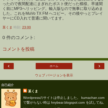
ったので夜間配達にまぎれたポスト便だった模様。早速聞
く前にMP3へリッピング。輸入版なので無事に取り込めま
した。これをMuVo TX FM へコピー。その後やっとプレイ
ヤーにCD入れて普通に聞いてます。
某くま
時刻:
23:00
0 件のコメント:
コメントを投稿
‹
›
ホーム
ウェブ バージョンを表示
自己紹介
某くま
Wordpressのサイトは停止しました。 kumachan.com
で繋がらない時は hnybear.blogspot.com を試してね。