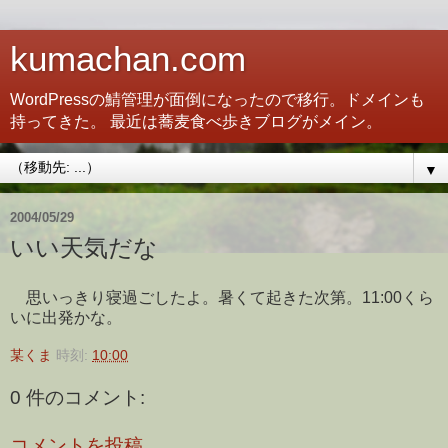
kumachan.com
WordPressの鯖管理が面倒になったので移行。ドメインも
持ってきた。 最近は蕎麦食べ歩きブログがメイン。
▼
2004/05/29
いい天気だな
思いっきり寝過ごしたよ。暑くて起きた次第。11:00くら
いに出発かな。
某くま
時刻:
10:00
0 件のコメント:
コメントを投稿